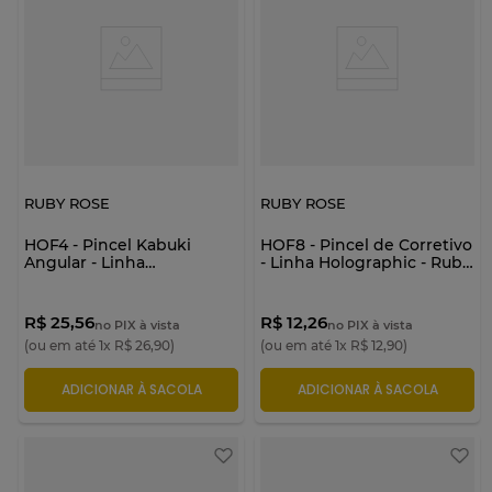
RUBY ROSE
RUBY ROSE
HOF4 - Pincel Kabuki
HOF8 - Pincel de Corretivo
Angular - Linha
- Linha Holographic - Ruby
Holographic - Ruby Rose
Rose
R$ 25,56
R$ 12,26
no PIX à vista
no PIX à vista
(ou em até
1
x
R$
26
,
90
)
(ou em até
1
x
R$
12
,
90
)
ADICIONAR À SACOLA
ADICIONAR À SACOLA