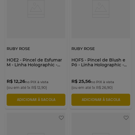
RUBY ROSE
RUBY ROSE
HOE2 - Pincel de Esfumar
HOF5 - Pincel de Blush e
M - Linha Holographic -
Pó - Linha Holographic -
Ruby Rose
Ruby Rose
R$ 12,26
R$ 25,56
no PIX à vista
no PIX à vista
(ou em até
1
x
R$
12
,
90
)
(ou em até
1
x
R$
26
,
90
)
ADICIONAR À SACOLA
ADICIONAR À SACOLA