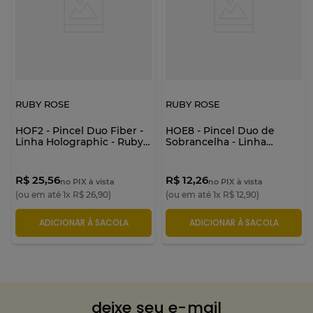
RUBY ROSE
RUBY ROSE
HOF2 - Pincel Duo Fiber -
HOE8 - Pincel Duo de
Linha Holographic - Ruby
Sobrancelha - Linha
Rose
Holographic - Ruby Rose
R$ 25,56
R$ 12,26
no PIX à vista
no PIX à vista
(ou em até
1
x
R$
26
,
90
)
(ou em até
1
x
R$
12
,
90
)
ADICIONAR À SACOLA
ADICIONAR À SACOLA
deixe seu e-mail