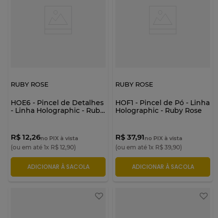
RUBY ROSE
RUBY ROSE
HOE6 - Pincel de Detalhes
HOF1 - Pincel de Pó - Linha
- Linha Holographic - Ruby
Holographic - Ruby Rose
Rose
R$ 12,26
R$ 37,91
no PIX à vista
no PIX à vista
(ou em até
1
x
R$
12
,
90
)
(ou em até
1
x
R$
39
,
90
)
ADICIONAR À SACOLA
ADICIONAR À SACOLA