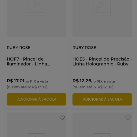
RUBY ROSE
RUBY ROSE
HOF7 - Pincel de
HOE5 - Pincel de Precisão -
Iluminador - Linha
Linha Holographic - Ruby
Holographic - Ruby Rose
Rose
R$ 17,01
R$ 12,26
no PIX à vista
no PIX à vista
(ou em até
1
x
R$
17
,
90
)
(ou em até
1
x
R$
12
,
90
)
ADICIONAR À SACOLA
ADICIONAR À SACOLA