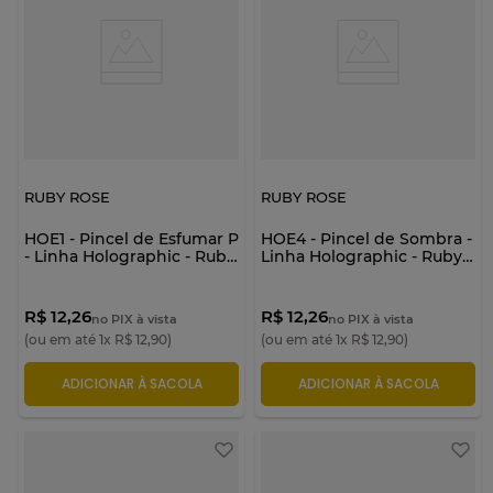
RUBY ROSE
RUBY ROSE
HOE1 - Pincel de Esfumar P
HOE4 - Pincel de Sombra -
- Linha Holographic - Ruby
Linha Holographic - Ruby
Rose
Rose
R$ 12,26
R$ 12,26
no PIX à vista
no PIX à vista
(ou em até
1
x
R$
12
,
90
)
(ou em até
1
x
R$
12
,
90
)
ADICIONAR À SACOLA
ADICIONAR À SACOLA