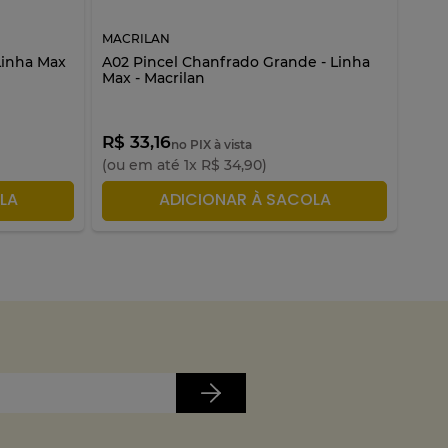
MACRILAN
MAC
Linha Max
A02 Pincel Chanfrado Grande - Linha
A05 
Max - Macrilan
Max 
R$ 33,16
R$ 
no PIX à vista
(ou em até
1
x
R$
34
,
90
)
(ou 
LA
ADICIONAR À SACOLA