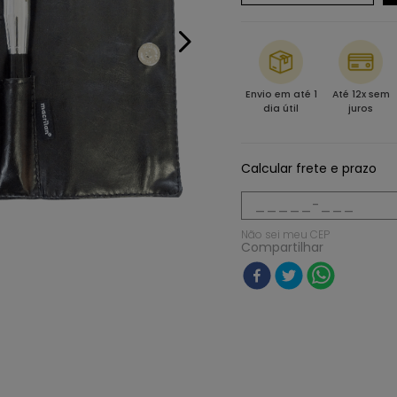
Envio em até 1
Até 12x sem
dia útil
juros
Calcular frete e prazo
Não sei meu CEP
Compartilhar