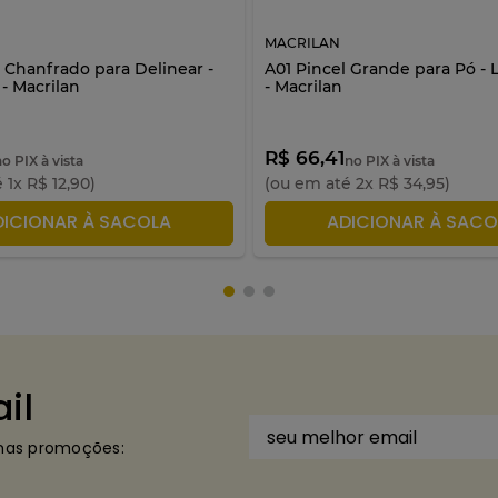
MACRILAN
 Chanfrado para Delinear -
A01 Pincel Grande para Pó - 
- Macrilan
- Macrilan
R$ 66,41
no PIX à vista
no PIX à vista
é
1
x
R$
12
,
90
)
(ou em até
2
x
R$
34
,
95
)
DICIONAR À SACOLA
ADICIONAR À SACO
il
imas promoções: