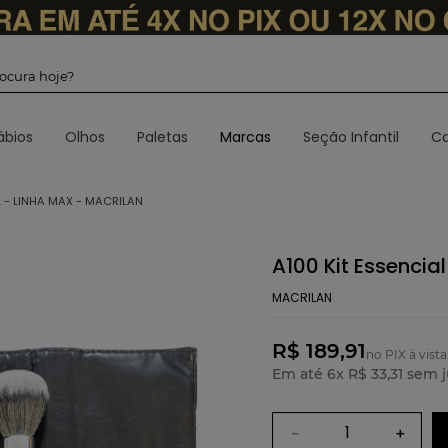
 procura hoje?
ábios
Olhos
Paletas
Marcas
Seção Infantil
Ca
L - LINHA MAX - MACRILAN
A100 Kit Essencia
MACRILAN
R$ 189,91
no PIX à vista
Em até
6
x
R$
33
,
31
sem j
－
＋