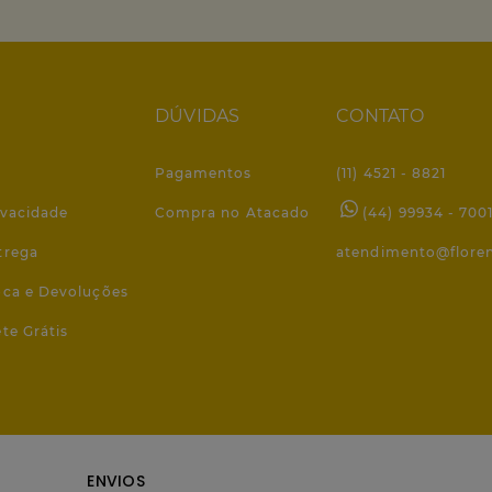
DÚVIDAS
CONTATO
Pagamentos
(11) 4521 - 8821
ivacidade
Compra no Atacado
(44) 99934 - 700
trega
atendimento@flore
roca e Devoluções
ete Grátis
ENVIOS