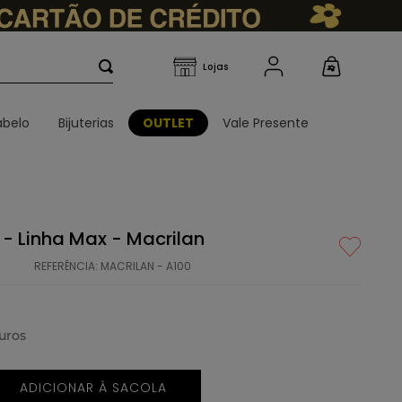
belo
Bijuterias
OUTLET
Vale Presente
l - Linha Max - Macrilan
REFERÊNCIA
:
MACRILAN - A100
uros
ADICIONAR À SACOLA