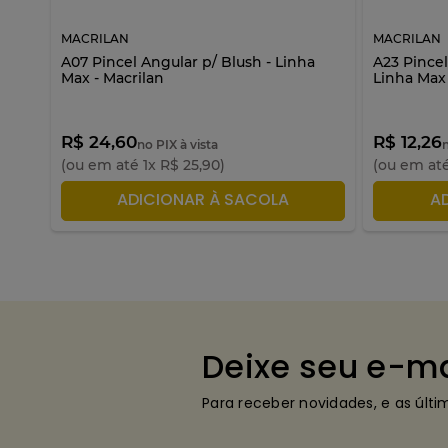
MACRILAN
MACRILAN
Linha
A07 Pincel Angular p/ Blush - Linha
A23 Pincel
Max - Macrilan
Linha Max 
R$ 24,60
R$ 12,26
no PIX à vista
(ou em até
1
x
R$
25
,
90
)
(ou em at
ADICIONAR À SACOLA
A
Deixe seu e-ma
Para receber novidades, e as últ