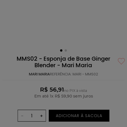
MMS02 - Esponja de Base Ginger
Blender - Mari Maria
MARI MARIA
REFERÊNCIA
:
MARI - MMS02
R$ 56,91
no PIX à vista
Em até
1
x
R$
59
,
90
sem juros
ADICIONAR À SACOLA
－
＋