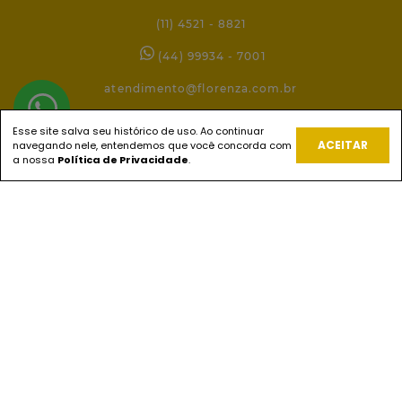
(11) 4521 - 8821
(44) 99934 - 7001
atendimento@florenza.com.br
Esse site salva seu histórico de uso. Ao continuar
ACEITAR
navegando nele, entendemos que você concorda com
REDES SOCIAIS
a nossa
Política de Privacidade
.
PAGUE COM
ENVIOS