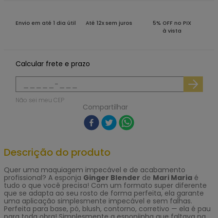
Envio em até 1 dia útil
Até 12x sem juros
5% OFF no PIX
à vista
Calcular frete e prazo
Não sei meu CEP
Compartilhar
Descrição do produto
Quer uma maquiagem impecável e de acabamento
profissional? A esponja
Ginger Blender
de
Mari Maria
é
tudo o que você precisa! Com um formato super diferente
que se adapta ao seu rosto de forma perfeita, ela garante
uma aplicação simplesmente impecável e sem falhas.
Perfeita para base, pó, blush, contorno, corretivo — ela é pau
para toda obra! Simplesmente a esponjinha que faltava na