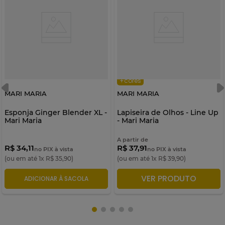
+cores
MARI MARIA
MARI MARIA
Esponja Ginger Blender XL -
Lapiseira de Olhos - Line Up
Mari Maria
- Mari Maria
A partir de
R$ 34,11
R$ 37,91
no PIX à vista
no PIX à vista
(ou em até
1
x
R$
35
,
90
)
(ou em até
1
x
R$
39
,
90
)
VER PRODUTO
ADICIONAR À SACOLA
ADICIONAR À SACOLA