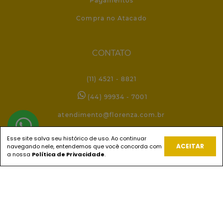
Pagamentos
Compra no Atacado
CONTATO
(11) 4521 - 8821
(44) 99934 - 7001
atendimento@florenza.com.br
Esse site salva seu histórico de uso. Ao continuar
ACEITAR
navegando nele, entendemos que você concorda com
REDES SOCIAIS
a nossa
Política de Privacidade
.