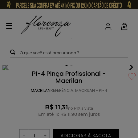
O que você está procurando ?
PI-4 Pinça Profissional -
Macrilan
MACRILAN
REFERÊNCIA
:
MACRILAN - PI-4
R$ 11,31
no PIX à vista
Em até
1
x
R$
11
,
90
sem juros
ADICIONAR À SACOLA
－
＋