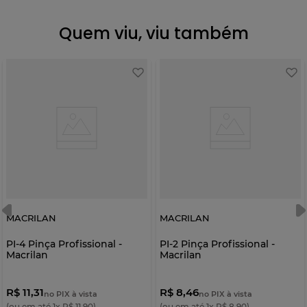
Quem viu, viu também
MACRILAN
MACRILAN
PI-4 Pinça Profissional -
PI-2 Pinça Profissional -
Macrilan
Macrilan
R$ 11,31
R$ 8,46
no PIX à vista
no PIX à vista
(ou em até
1
x
R$
11
,
90
)
(ou em até
1
x
R$
8
,
90
)